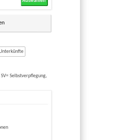
Auswählen
en
 Unterkünfte
 SV= Selbstverpflegung,
onen