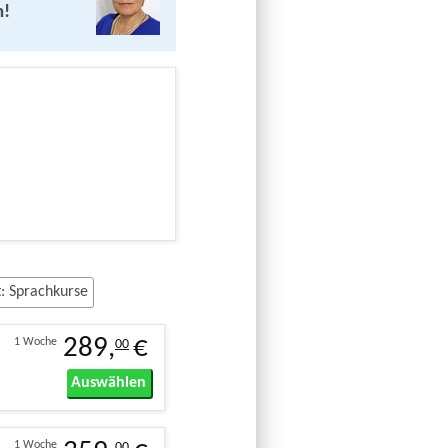
n!
t: Sprachkurse
289,
€
1 Woche
00
Auswählen
1 Woche
00